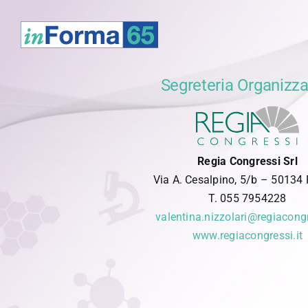
Salta
al
contenuto
Segreteria Organizza
Regia Congressi Srl
Via A. Cesalpino, 5/b – 50134 
T. 055 7954228
valentina.nizzolari@regiacongr
www.regiacongressi.it