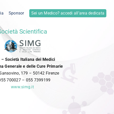
ia
Sponsor
Sei un Medico? accedi all’area dedicata
Società Scientifica
– Società Italiana dei Medici
na Generale e delle Cure Primarie
 Sansovino, 179 – 50142 Firenze
 055 700027 – 055 7399199
www.simg.it